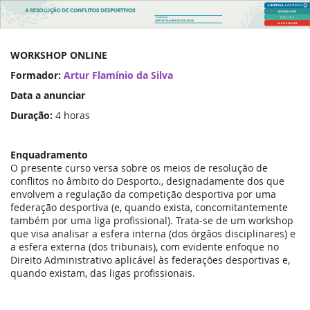
A
Resolução
WORKSHOP ONLINE
de
Formador:
Artur Flamínio da Silva
Conflitos
Data a anunciar
Desportivos
Duração:
4 horas
("notifiquem-
Enquadramento
me")
O presente curso versa sobre os meios de resolução de
conflitos no âmbito do Desporto., designadamente dos que
31
envolvem a regulação da competição desportiva por uma
federação desportiva (e, quando exista, concomitantemente
de
também por uma liga profissional). Trata-se de um workshop
Dezembro
que visa analisar a esfera interna (dos órgãos disciplinares) e
de
a esfera externa (dos tribunais), com evidente enfoque no
2026
Direito Administrativo aplicável às federações desportivas e,
quando existam, das ligas profissionais.