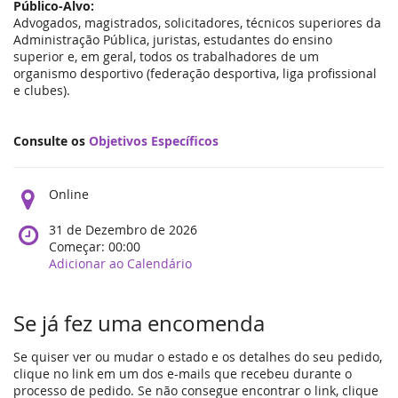
Público-Alvo:
Advogados, magistrados, solicitadores, técnicos superiores da
Administração Pública, juristas, estudantes do ensino
superior e, em geral, todos os trabalhadores de um
organismo desportivo (federação desportiva, liga profissional
e clubes).
Consulte os
Objetivos Específicos
Onde
Online
o
evento
Quando
31 de Dezembro de 2026
acontece?
acontece
Começar:
00:00
o
Adicionar ao Calendário
evento?
Se já fez uma encomenda
Se quiser ver ou mudar o estado e os detalhes do seu pedido,
clique no link em um dos e-mails que recebeu durante o
processo de pedido. Se não consegue encontrar o link, clique