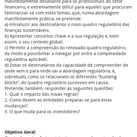
manifestamente desafiante para os profissionais do setor
de
financeiro, e extremamente difícil para aqueles que procuram
Maio
familiarizar-se com estes temas, que, numa abordagem
de
manifestamente prática, se pretende:
2026
a) Introduzir aos destinatários o novo quadro regulatório das
finanças sustentáveis;
b) Apresentar conceitos chave e a sua regulação e, bem
assim, o seu contexto global;
c) Permitir a compreensão do renovado quadro regulatório,
de modo a possibilitar a navegar por entre a complexidade
regulatória aplicável;
d) Dotar os destinatários da capacidade de compreender de
onde vem e para onde vai a abordagem regulatória, e,
sobretudo, como se relacionam os diferentes “building
blocks”, do quadro regulatório sucessivo em causa.
Pretende, também, responder às seguintes questões:
1. Qual o impacto das novas regras?
2. Como devem as entidades preparar-se para estas
mudanças?
3. O que muda para os investidores?
Objetivo Geral: