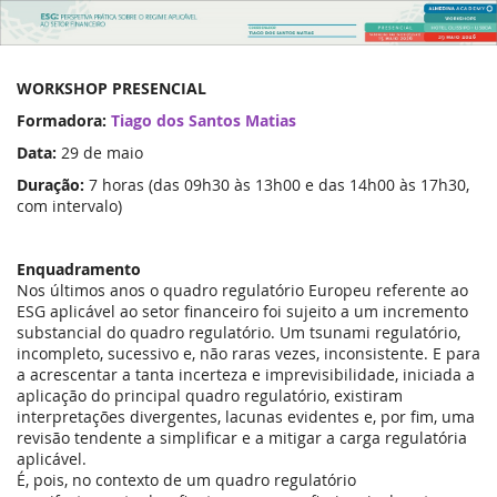
ESG
–
WORKSHOP PRESENCIAL
Perspetiva
Formadora:
Tiago dos Santos Matias
prática
Data:
29 de maio
sobre
Duração:
7 horas (das 09h30 às 13h00 e das 14h00 às 17h30,
com intervalo)
o
regime
Enquadramento
Nos últimos anos o quadro regulatório Europeu referente ao
aplicável
ESG aplicável ao setor financeiro foi sujeito a um incremento
substancial do quadro regulatório. Um tsunami regulatório,
ao
incompleto, sucessivo e, não raras vezes, inconsistente. E para
a acrescentar a tanta incerteza e imprevisibilidade, iniciada a
setor
aplicação do principal quadro regulatório, existiram
interpretações divergentes, lacunas evidentes e, por fim, uma
financeiro
revisão tendente a simplificar e a mitigar a carga regulatória
aplicável.
É, pois, no contexto de um quadro regulatório
29