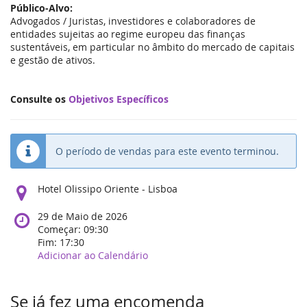
Público-Alvo:
Advogados / Juristas, investidores e colaboradores de
entidades sujeitas ao regime europeu das finanças
sustentáveis, em particular no âmbito do mercado de capitais
e gestão de ativos.
Consulte os
Objetivos Específicos
O período de vendas para este evento terminou.
Onde
Hotel Olissipo Oriente - Lisboa
o
evento
Quando
29 de Maio de 2026
acontece?
acontece
Começar:
09:30
o
Fim:
17:30
evento?
Adicionar ao Calendário
Se já fez uma encomenda