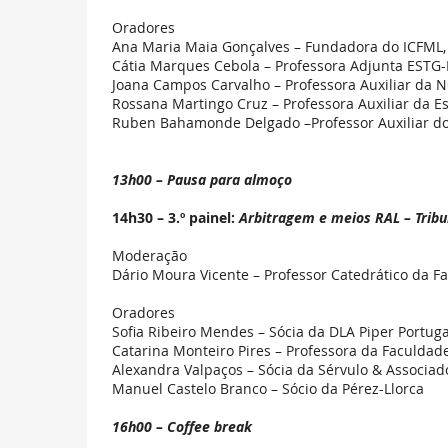
Oradores
Ana Maria Maia Gonçalves
– Fundadora do ICFML, 
Cátia Marques Cebola – Professora Adjunta ESTG-I
Joana Campos Carvalho – Professora Auxiliar da 
Rossana Martingo Cruz – Professora Auxiliar da E
Ruben Bahamonde Delgado –Professor Auxiliar do 
13h00 – Pausa para almoço
14h30 – 3.º painel:
Arbitragem e meios RAL – Tribun
Moderação
Dário Moura Vicente – Professor Catedrático da F
Oradores
Sofia Ribeiro Mendes – Sócia da DLA Piper Portuga
Catarina Monteiro Pires – Professora da Faculdad
Alexandra Valpaços – Sócia da Sérvulo & Associad
Manuel Castelo Branco – Sócio da Pérez-Llorca
16h00 – Coffee break