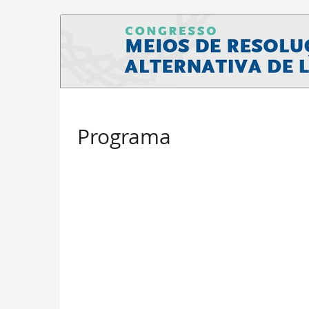
Congresso
de
Meios
de
Resolução
Programa
Alternativa
de
Litígios
20 de Novembro de 2025
–
21 de