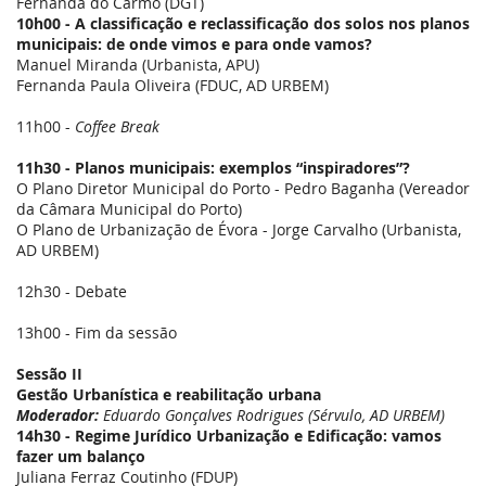
de
Fernanda do Carmo (DGT)
2025
10h00 - A classificação e reclassificação dos solos nos planos
municipais: de onde vimos e para onde vamos?
Manuel Miranda (Urbanista, APU)
Fernanda Paula Oliveira (FDUC, AD URBEM)
11h00 -
Coffee Break
11h30 - Planos municipais: exemplos “inspiradores”?
O Plano Diretor Municipal do Porto - Pedro Baganha (Vereador
da Câmara Municipal do Porto)
O Plano de Urbanização de Évora - Jorge Carvalho (Urbanista,
AD URBEM)
12h30 - Debate
13h00 - Fim da sessão
Sessão II
Gestão Urbanística e reabilitação urbana
Moderador:
Eduardo Gonçalves Rodrigues (Sérvulo, AD URBEM)
14h30 - Regime Jurídico Urbanização e Edificação: vamos
fazer um balanço
Juliana Ferraz Coutinho (FDUP)