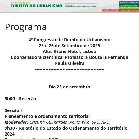
4º
Congresso
Programa
de
Direito
4º Congresso de Direito do Urbanismo
25 e 26 de Setembro de 2025
do
Altis Grand Hotel, Lisboa
Coordenadora científica: Professora Doutora Fernanda
Urbanismo
Paula Oliveira
---------------------------------------------
25
de
Dia 25 de setembro
Setembro
de
9h00 - Receção
2025
–
Sessão I
Planeamento e ordenamento territorial
26
Moderador:
Cristina Guimarães (Porto Vivo, SRU, APU)
de
9h30 - Relatório do Estado do Ordenamento do Território
Setembro
2024